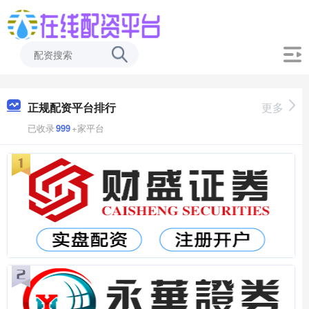
正规配资平台排行
更多
已收录
999
+家平台