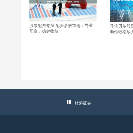
股票配资专员 配资炒股首选：专业
呼伦贝尔股
配资，稳健收益
助你轻松放
财盛证券