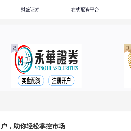
财盛证券
在线配资平台
门户，助你轻松掌控市场