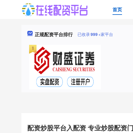
首页
正规配资平台排行
已收录
999
+家平台
配资炒股平台入配资 专业炒股配资