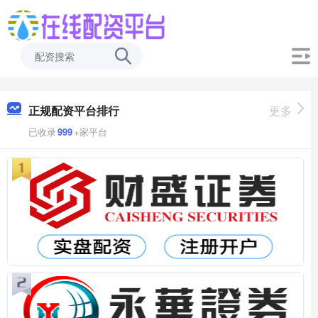
正规配资平台排行
更多
已收录
999
+家平台