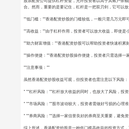
股票配资公司提供杠杆资金，允许投资者以高于其账户余额
合。然而，重要的是要记住，杠杆是一把双刃剑，它可以放
**低门槛：**香港配资炒股的门槛较低，一般只需几万元
**高收益：**由于杠杆作用，投资者可以放大收益，即使
**助力财富增值：**香港配资炒股可以帮助投资者快速积
**操作便捷：**香港配资炒股操作便捷，投资者只需选择
**注意事项：**
虽然香港配资炒股收益可观，但投资者也需注意以下风险：
* **杠杆风险：**杠杆放大收益的同时，也放大了风险，
* **市场风险：**股市波动较大，投资者需做好亏损的心理
* **券商风险：**选择一家信誉良好的券商至关重要，避免
综上所述，香港配资炒股是一种低门槛高收益的投资方式，