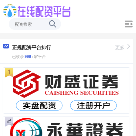
正规配资平台排行
更多
已收录
999
+家平台