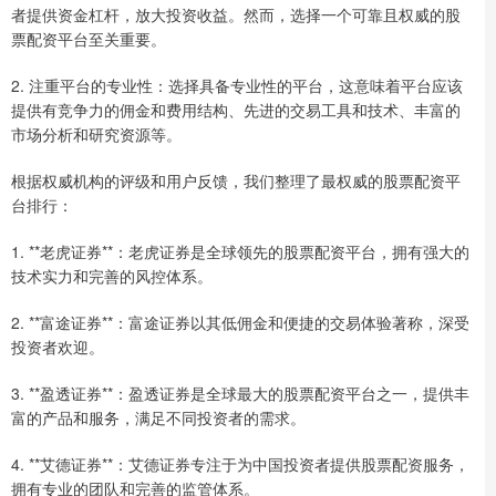
者提供资金杠杆，放大投资收益。然而，选择一个可靠且权威的股
票配资平台至关重要。
2. 注重平台的专业性：选择具备专业性的平台，这意味着平台应该
提供有竞争力的佣金和费用结构、先进的交易工具和技术、丰富的
市场分析和研究资源等。
根据权威机构的评级和用户反馈，我们整理了最权威的股票配资平
台排行：
1. **老虎证券**：老虎证券是全球领先的股票配资平台，拥有强大的
技术实力和完善的风控体系。
2. **富途证券**：富途证券以其低佣金和便捷的交易体验著称，深受
投资者欢迎。
3. **盈透证券**：盈透证券是全球最大的股票配资平台之一，提供丰
富的产品和服务，满足不同投资者的需求。
4. **艾德证券**：艾德证券专注于为中国投资者提供股票配资服务，
拥有专业的团队和完善的监管体系。