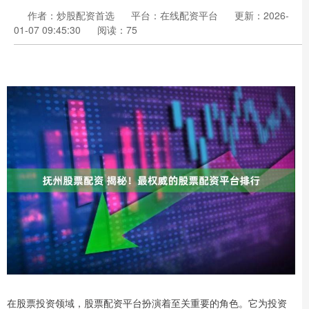
作者：炒股配资首选
平台：在线配资平台
更新：2026-
01-07 09:45:30
阅读：75
在股票投资领域，股票配资平台扮演着至关重要的角色。它为投资