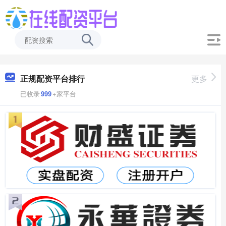
正规配资平台排行
更多
已收录
999
+家平台