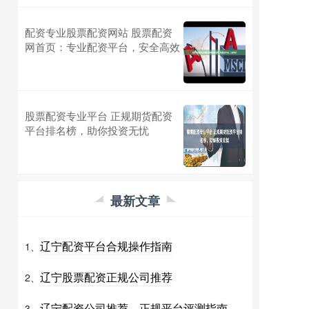
配资专业股票配资网站 股票配资
网首页：专业配资平台，安全高效
股票配资专业平台 正规期货配资
平台排名榜，助你投资无忧
最新文章
辽宁配资平台合规操作指南
1、
辽宁股票配资正规公司推荐
2、
辽宁配资公司推荐、正规平台评测指南
3、