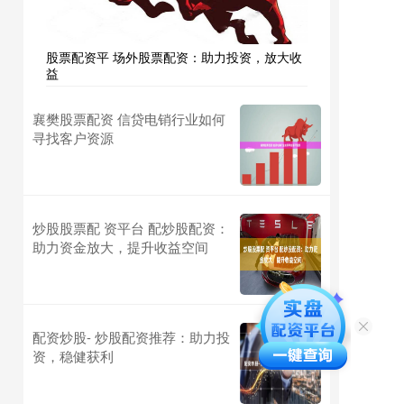
股票配资平 场外股票配资：助力投资，放大收
益
襄樊股票配资 信贷电销行业如何
寻找客户资源
炒股股票配 资平台 配炒股配资：
助力资金放大，提升收益空间
配资炒股- 炒股配资推荐：助力投
资，稳健获利