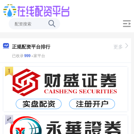
正规配资平台排行
更多
已收录
999
+家平台