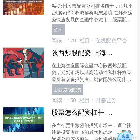
## 郑州股票配资公司排名前十，正规平
台哪家好？权威解析助您避坑 在郑州这
座快速发展的金融中心城市，股票配资
市场日益活跃，吸引了众多投资者的目
公司
光。面对市场上琳琅....
阅读：
179
栏目：
在线配资平台
陕西炒股配资 上海期货配资公司：专业服务与合规指引
在上海这座国际金融中心陕西炒股配
资，期货市场以其高流动性和杠杆效应
吸引着众多投资者。期货配资公司作为
提供资金杠杆服务的专业机构，在满足
山西炒股配资
投资者资金需求的同时，也面....
阅读：
150
栏目：
财盛证券
股票怎么配资杠杆 股票配资公司：助你资金倍增，投资无忧
在当今竞争激烈的投资市场中，资金往
往是投资者面临的最大挑战之一。股票
配资公司应运而生，为投资者提供了一