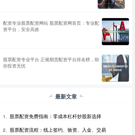
配资专业股票配资网站 股票配资网首页：专业配
资平台，安全高效
股票配资专业平台 正规期货配资平台排名榜，助
你投资无忧
最新文章
股票配资免费指南：零成本杠杆炒股新选择
1、
股票配资流程：线上签约、验资、入金、交易
2、