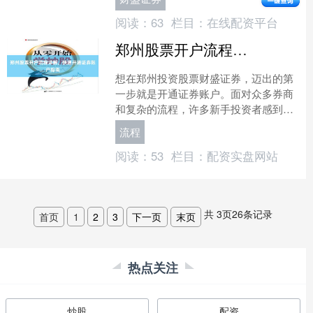
而，资金不足往往限....
阅读：
63
栏目：
在线配资平台
郑州股票开户流程详解，快速开通证券账户指南
想在郑州投资股票财盛证券，迈出的第
一步就是开通证券账户。面对众多券商
和复杂的流程，许多新手投资者感到迷
茫。本文将为您详细解析郑州股票开户
流程
的全流程，提供快速开通证....
阅读：
53
栏目：
配资实盘网站
共
3
页
26
条记录
首页
1
2
3
下一页
末页
热点关注
炒股
配资