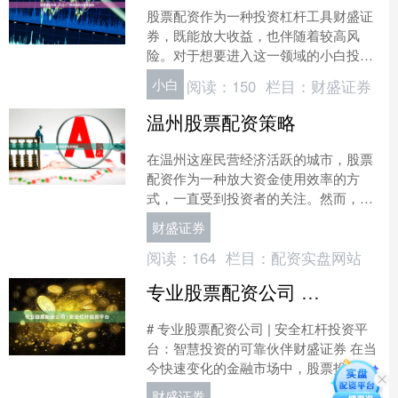
股票配资作为一种投资杠杆工具财盛证
券，既能放大收益，也伴随着较高风
险。对于想要进入这一领域的小白投资
者，掌握正确的知识和流程至关重要。
小白
阅读：
150
栏目：
财盛证券
本指南将带你从零开始，逐步....
温州股票配资策略
在温州这座民营经济活跃的城市，股票
配资作为一种放大资金使用效率的方
式，一直受到投资者的关注。然而，配
资交易并非简单的“借钱炒股”，而是一
财盛证券
项需要系统策略和专业风控....
阅读：
164
栏目：
配资实盘网站
专业股票配资公司 | 安全杠杆投资平台
# 专业股票配资公司 | 安全杠杆投资平
台：智慧投资的可靠伙伴财盛证券 在当
今快速变化的金融市场中，股票投资已
成为许多人财富增值的重要途径。然
财盛证券