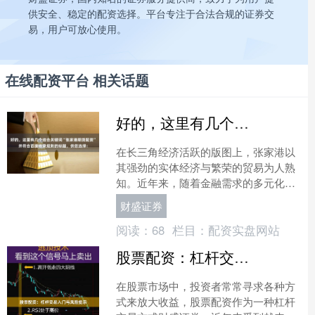
供安全、稳定的配资选择。平台专注于合法合规的证券交
易，用户可放心使用。
在线配资平台 相关话题
好的，这里有几个结合关键词“张家港期货配资”并符合百度收录规则的标题，供您选择：
在长三角经济活跃的版图上，张家港以
其强劲的实体经济与繁荣的贸易为人熟
知。近年来，随着金融需求的多元化，
“期货配资”这一关键词逐渐与这座港口
财盛证券
城市产生关联财盛证券，....
阅读：
68
栏目：
配资实盘网站
股票配资：杠杆交易入门与风险提示
在股票市场中，投资者常常寻求各种方
式来放大收益，股票配资作为一种杠杆