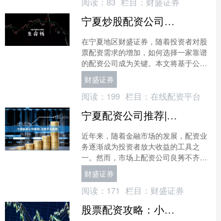
阅读：
83
栏目：
财盛证券
宁夏炒股配资公司排名
在宁夏地区财盛证券，随着投资者对股
票配资需求的增加，如何选择一家靠谱
的配资公司成为关键。本文将基于公开
信息与行业口碑，整理一份**宁夏炒股
财盛证券
配资公司排名**参考，....
阅读：
199
栏目：
在线配资平台
宁夏配资公司推荐| 正规平台指南
近年来，随着金融市场的发展，配资业
务逐渐成为投资者放大收益的工具之
一。然而，市场上配资公司良莠不齐财
盛证券，如何选择正规、安全的平台成
财盛证券
为宁夏投资者的关注重点。本....
阅读：
171
栏目：
财盛证券
股票配资攻略：小白入门到精通的全流程指南