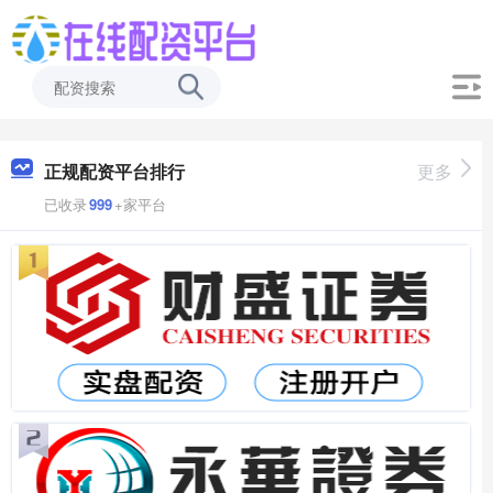
正规配资平台排行
更多
已收录
999
+家平台