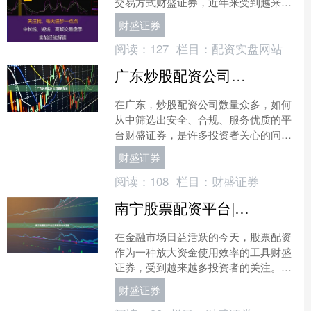
交易方式财盛证券，近年来受到越来越
多投资者的关注。本文将为您全面介绍
财盛证券
股票配资的基本概念、操作....
阅读：
127
栏目：
配资实盘网站
广东炒股配资公司精选指南
在广东，炒股配资公司数量众多，如何
从中筛选出安全、合规、服务优质的平
台财盛证券，是许多投资者关心的问
题。本文将从资质审核、风控体系、费
财盛证券
用结构等维度，为您提供一份....
阅读：
108
栏目：
财盛证券
南宁股票配资平台|正规低息|本地优选
在金融市场日益活跃的今天，股票配资
作为一种放大资金使用效率的工具财盛
证券，受到越来越多投资者的关注。对
于南宁本地的投资者而言，选择一家正
财盛证券
规、低息、服务优质的配资....