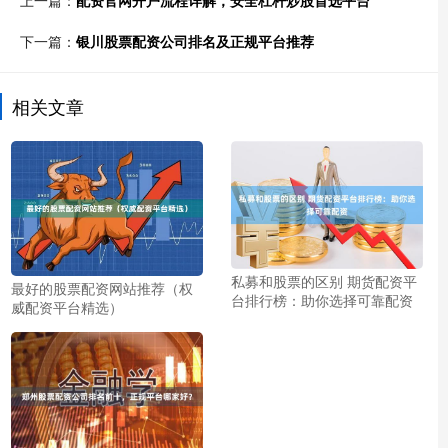
下一篇：
银川股票配资公司排名及正规平台推荐
相关文章
私募和股票的区别 期货配资平
最好的股票配资网站推荐（权
台排行榜：助你选择可靠配资
威配资平台精选）