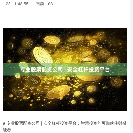
23 11:48:55
阅读：63
# 专业股票配资公司 | 安全杠杆投资平台：智慧投资的可靠伙伴财盛
证券