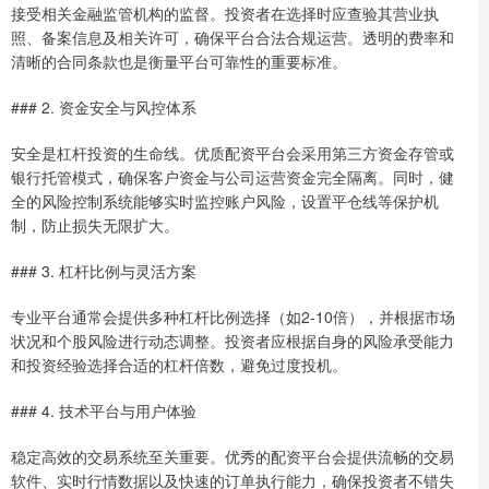
接受相关金融监管机构的监督。投资者在选择时应查验其营业执
照、备案信息及相关许可，确保平台合法合规运营。透明的费率和
清晰的合同条款也是衡量平台可靠性的重要标准。
### 2. 资金安全与风控体系
安全是杠杆投资的生命线。优质配资平台会采用第三方资金存管或
银行托管模式，确保客户资金与公司运营资金完全隔离。同时，健
全的风险控制系统能够实时监控账户风险，设置平仓线等保护机
制，防止损失无限扩大。
### 3. 杠杆比例与灵活方案
专业平台通常会提供多种杠杆比例选择（如2-10倍），并根据市场
状况和个股风险进行动态调整。投资者应根据自身的风险承受能力
和投资经验选择合适的杠杆倍数，避免过度投机。
### 4. 技术平台与用户体验
稳定高效的交易系统至关重要。优秀的配资平台会提供流畅的交易
软件、实时行情数据以及快速的订单执行能力，确保投资者不错失