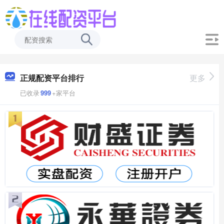
正规配资平台排行
更多
已收录
999
+家平台