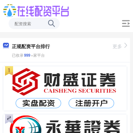
正规配资平台排行
更多
已收录
999
+家平台