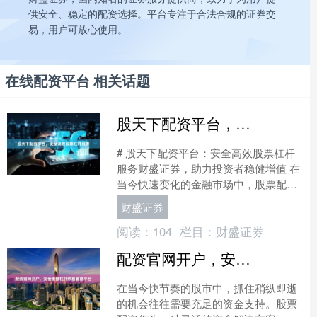
供安全、稳定的配资选择。平台专注于合法合规的证券交
易，用户可放心使用。
在线配资平台 相关话题
股天下配资平台，安全高效股票杠杆服务
# 股天下配资平台：安全高效股票杠杆
服务财盛证券，助力投资者稳健增值 在
当今快速变化的金融市场中，股票配资
作为一种灵活的资金管理工具，正受到
财盛证券
越来越多投资者的关注....
阅读：
104
栏目：
财盛证券
配资官网开户，安全便捷杠杆炒股首选平台
在当今快节奏的股市中，抓住稍纵即逝
的机会往往需要充足的资金支持。股票