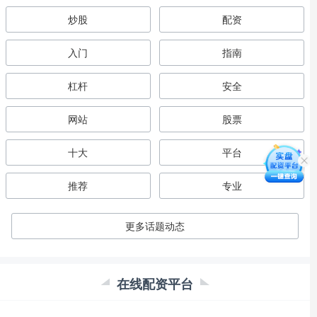
炒股
配资
入门
指南
杠杆
安全
网站
股票
十大
平台
推荐
专业
更多话题动态
在线配资平台