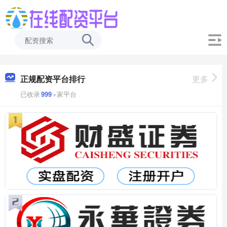
正规配资平台排行
更多
已收录
999
+家平台