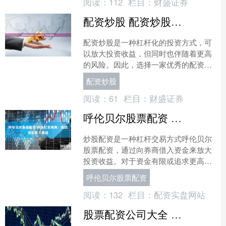
阅读：
112
栏目：
财盛证券
配资炒股 配资炒股，选择优秀配资，助你财富增值
配资炒股是一种杠杆化的投资方式，可
以放大投资收益，但同时也伴随着更高
的风险。因此，选择一家优秀的配资公
司配资炒股至关重要。 易配资股票的门
配资炒股
槛非常低，一般只需要几....
阅读：
61
栏目：
财盛证券
呼伦贝尔股票配资 炒股配资指南：助你轻松放大收益
炒股配资是一种杠杆交易方式呼伦贝尔
股票配资，通过向券商借入资金来放大
投资收益。对于资金有限或追求更高收
益的投资者来说，配资是一个不错的选
呼伦贝尔股票配资
择。 股票配资交易软件允....
阅读：
132
栏目：
配资实盘网站
股票配资公司大全 股票配资知识网：助你投资决策，把握市场先机