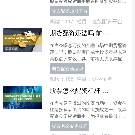
股票配资应运而生股票配资炒股平台，
为投资者提供了利用杠杆效应放大其投
股票配资炒股平台
资组合的独特机会。 1.....
阅读：
117
栏目：
在线配资平台
期货配资违法吗 前程无忧股票配资：助你投资之路一臂之力
在当今瞬息万变的金融市场中期货配资
违法吗，股票配资已成为投资者寻求更
高收益的有效工具。前程无忧股票配资
平台凭借其专业性、安全性、便捷性，
期货配资违法吗
为投资者提供了一臂之力。....
阅读：
185
栏目：
财盛证券
股票怎么配资杠杆 股票配资公司：助你资金倍增，投资无忧
在当今竞争激烈的投资市场中，资金往
往是投资者面临的最大挑战之一。股票
配资公司应运而生，为投资者提供了一
种杠杆化投资的方式，帮助他们放大资
股票怎么配资杠杆
金股票怎么配资杠杆，实现....