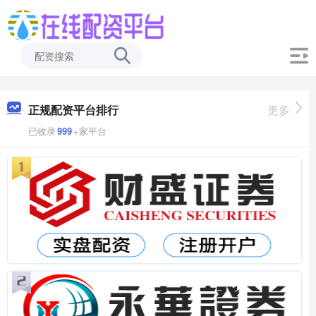
正规配资平台排行
更多
已收录
999
+家平台